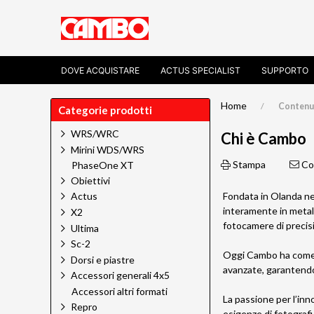
DOVE ACQUISTARE
ACTUS SPECIALIST
SUPPORTO
Home
Contenu
Categorie prodotti
WRS/WRC
Chi è Cambo
Mirini WDS/WRS
Stampa
Con
PhaseOne XT
Obiettivi
Fondata in Olanda ne
Actus
interamente in metall
X2
fotocamere di precisi
Ultima
Sc-2
Oggi Cambo ha come s
Dorsi e piastre
avanzate, garantendo 
Accessori generali 4x5
Accessori altri formati
La passione per l’inn
Repro
esigenze di fotografi 