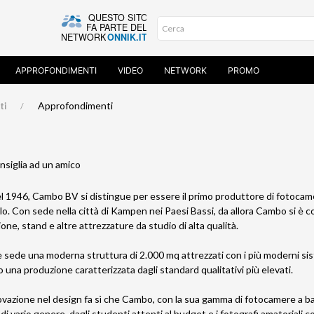
APPROFONDIMENTI
VIDEO
NETWORK
PROMO
Approfondimenti
ti
siglia ad un amico
l 1946, Cambo BV si distingue per essere il primo produttore di fotoca
o. Con sede nella città di Kampen nei Paesi Bassi, da allora Cambo si è 
one, stand e altre attrezzature da studio di alta qualità.
ede una moderna struttura di 2.000 mq attrezzati con i più moderni siste
una produzione caratterizzata dagli standard qualitativi più elevati.
ovazione nel design fa sì che Cambo, con la sua gamma di fotocamere a banc
di vario genere, dagli studenti attenti al budget e i fotografi amatoriali c