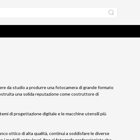
mere da studio a produrre una fotocamera di grande formato
costruita una solida reputazione come costruttore di
mi di progettazione digitale e le macchine utensili più
o ottico di alta qualità, continui a soddisfare le diverse
on i modelli entry level, fino al fotografo professionista che