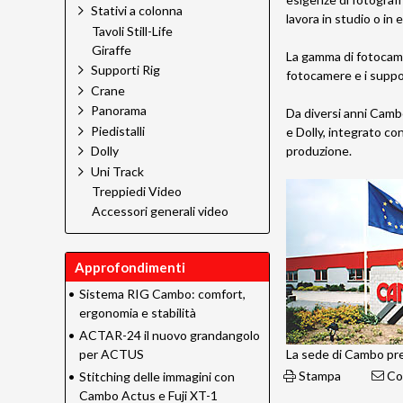
Stativi a colonna
lavora in studio o in
Tavoli Still-Life
Giraffe
La gamma di fotocame
Supporti Rig
fotocamere e i suppor
Crane
Panorama
Da diversi anni Cambo
Piedistalli
e Dolly, integrato co
produzione.
Dolly
Uni Track
Treppiedi Video
Accessori generali video
Approfondimenti
•
Sistema RIG Cambo: comfort,
ergonomia e stabilità
•
ACTAR-24 il nuovo grandangolo
per ACTUS
La sede di Cambo pr
Stampa
Con
•
Stitching delle immagini con
Cambo Actus e Fuji XT-1