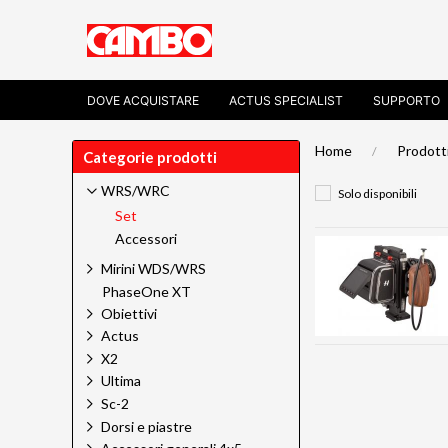
DOVE ACQUISTARE
ACTUS SPECIALIST
SUPPORTO
Home
Prodott
Categorie prodotti
WRS/WRC
Solo disponibili
Set
Accessori
Mirini WDS/WRS
PhaseOne XT
Obiettivi
Actus
X2
Ultima
Sc-2
Dorsi e piastre