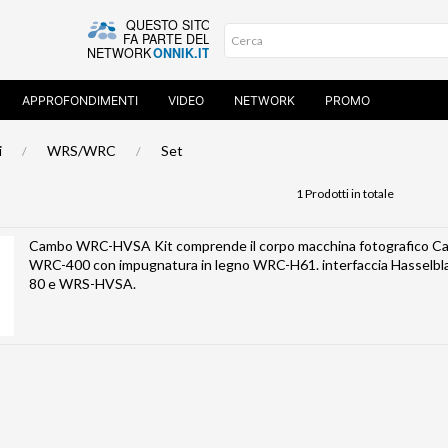
APPROFONDIMENTI
VIDEO
NETWORK
PROMO
i
WRS/WRC
Set
1 Prodotti in totale
Cambo WRC-HVSA Kit comprende il corpo macchina fotografico C
WRC-400 con impugnatura in legno WRC-H61. interfaccia Hasselbl
80 e WRS-HVSA.