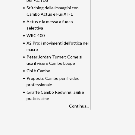
per ACTUS
•
Stitching delle immagini con
Cambo Actus e Fuji XT-1
•
Actus e la messa a fuoco
selettiva
•
WRC 400
•
X2 Pro: i movimenti dell'ottica nel
macro
•
Peter Jordan-Turner: Come si
usa il visore Cambo Loupe
•
Chi è Cambo
•
Proposte Cambo per il video
professionale
•
Giraffe Cambo Redwing: agili e
praticissime
Continua...