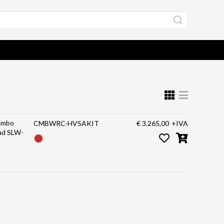
ambo
CMBWRC-HVSAKIT
€ 3.265,00
+IVA
ad SLW-