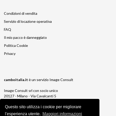
Condizioni di vendita
Servizio di locazione operativa
FAQ
Il mio pacco è danneggiato
Politica Cookie
Privacy
camboitalia.it
è un servizio
Image Consult
Image Consult srl con socio unico
20127 - Milano - Via Cavalcanti 5
tel. 02-26829315
Questo sito utilizza i cookie per migliorare
P.IVA e C.F. 03383650961
REA 1673647 CCIAA Milano Monza Brianza
l'esperienza utente.
Maggiori informazioni