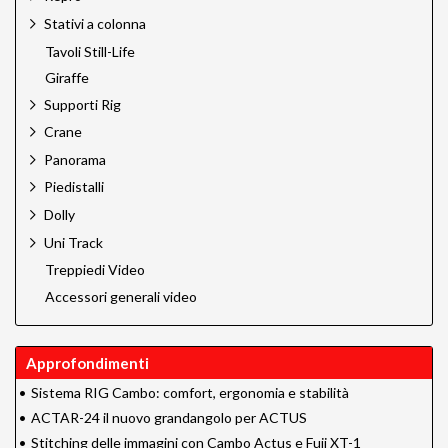
Stativi a colonna
Tavoli Still-Life
Giraffe
Supporti Rig
Crane
Panorama
Piedistalli
Dolly
Uni Track
Treppiedi Video
Accessori generali video
Approfondimenti
•
Sistema RIG Cambo: comfort, ergonomia e stabilità
•
ACTAR-24 il nuovo grandangolo per ACTUS
•
Stitching delle immagini con Cambo Actus e Fuji XT-1