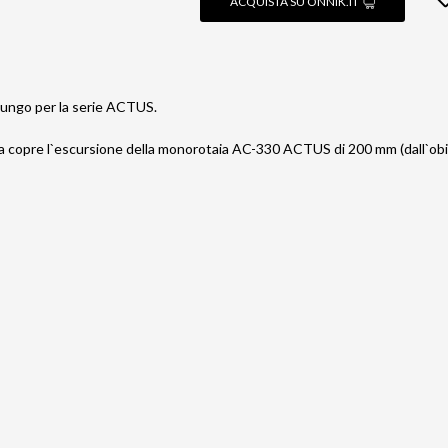
ACQUISTA SU ONNIK.IT
 lungo per la serie ACTUS.
 copre l`escursione della monorotaia AC-330 ACTUS di 200 mm (dall`obie