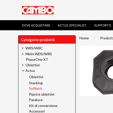
DOVE ACQUISTARE
ACTUS SPECIALIST
SUPPORTO
Home
Prodott
Categorie prodotti
WRS/WRC
Mirini WDS/WRS
PhaseOne XT
Obiettivi
Actus
Obiettivi
Stacking
Soffietti
Piastre obiettivi
Paraluce
Kit di conversione
Accessori