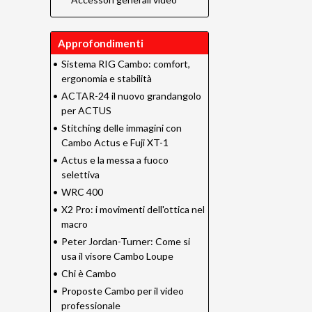
Approfondimenti
•
Sistema RIG Cambo: comfort,
ergonomia e stabilità
•
ACTAR-24 il nuovo grandangolo
per ACTUS
•
Stitching delle immagini con
Cambo Actus e Fuji XT-1
•
Actus e la messa a fuoco
selettiva
•
WRC 400
•
X2 Pro: i movimenti dell'ottica nel
macro
•
Peter Jordan-Turner: Come si
usa il visore Cambo Loupe
•
Chi è Cambo
•
Proposte Cambo per il video
professionale