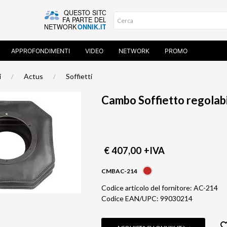
APPROFONDIMENTI
VIDEO
NETWORK
PROMO
i
Actus
Soffietti
Cambo Soffietto regolab
€ 407,00
+IVA
CMBAC-214
Codice articolo del fornitore: AC-214
Codice EAN/UPC: 99030214