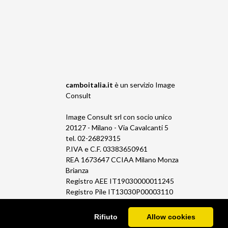
camboitalia.it
è un servizio
Image
Consult
Image Consult srl con socio unico
20127 - Milano - Via Cavalcanti 5
tel. 02-26829315
P.IVA e C.F. 03383650961
REA 1673647 CCIAA Milano Monza
Brianza
Registro AEE IT19030000011245
Registro Pile IT13030P00003110
Rifiuto
Allow cookies