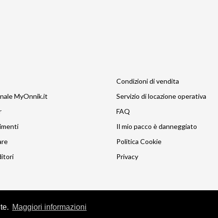
Condizioni di vendita
nale MyOnnik.it
Servizio di locazione operativa
r
FAQ
imenti
Il mio pacco è danneggiato
are
Politica Cookie
itori
Privacy
nte.
Maggiori informazioni