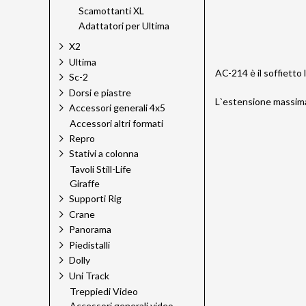
Scamottanti XL
Adattatori per Ultima
X2
Ultima
AC-214 è il soffietto
Sc-2
Dorsi e piastre
L`estensione massima
Accessori generali 4x5
Accessori altri formati
Repro
Stativi a colonna
Tavoli Still-Life
Giraffe
Supporti Rig
Crane
Panorama
Piedistalli
Dolly
Uni Track
Treppiedi Video
Accessori generali video