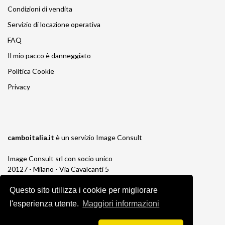
Condizioni di vendita
Servizio di locazione operativa
FAQ
Il mio pacco è danneggiato
Politica Cookie
Privacy
camboitalia.it
è un servizio
Image Consult
Image Consult srl con socio unico
20127 - Milano - Via Cavalcanti 5
tel. 02-26829315
P.IVA e C.F. 03383650961
Questo sito utilizza i cookie per migliorare
REA 1673647 CCIAA Milano Monza Brianza
l'esperienza utente.
Maggiori informazioni
Registro AEE IT19030000011245
Registro Pile IT13030P00003110